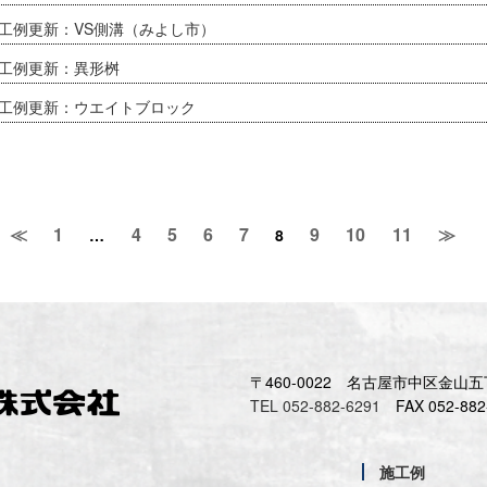
工例更新：VS側溝（みよし市）
工例更新：異形桝
工例更新：ウエイトブロック
≪
1
4
5
6
7
9
10
11
≫
…
8
〒460-0022
名古屋市中区金山五丁
TEL 052-882-6291
FAX 052-882
施工例