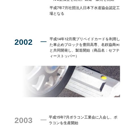
平成7年7月社団法人日本下水道協会認定工
場となる
平成14年12月廃プリペイドカードを利用し
2002
た車止めブロックを豊田高専、名鉄協商㈱
と共同開発し、製造開始（商品名：セフテ
ィーストッパー）
平成15年7月ポラコン工業会に入会し、ポ
2003
ラコンを生産開始