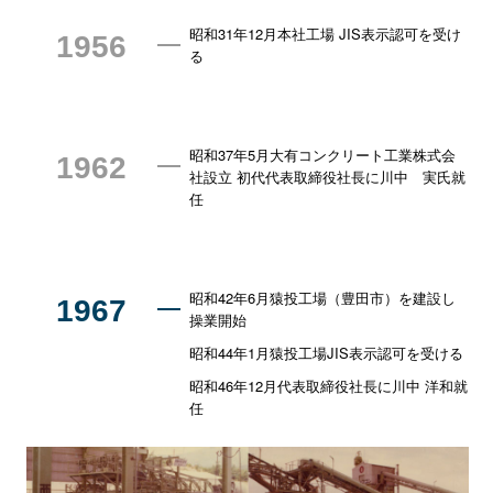
昭和31年12月本社工場 JIS表示認可を受け
1956
る
昭和37年5月大有コンクリート工業株式会
1962
社設立 初代代表取締役社長に川中 実氏就
任
昭和42年6月猿投工場（豊田市）を建設し
1967
操業開始
昭和44年1月猿投工場JIS表示認可を受ける
昭和46年12月代表取締役社⾧に川中 洋和就
任