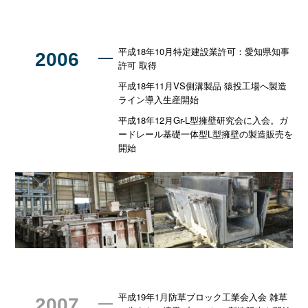
平成18年10月特定建設業許可：愛知県知事
2006
許可 取得
平成18年11月VS側溝製品 猿投工場へ製造
ライン導入生産開始
平成18年12月Gr-L型擁壁研究会に入会。ガ
ードレール基礎一体型L型擁壁の製造販売を
開始
平成19年1月防草ブロック工業会入会 雑草
2007