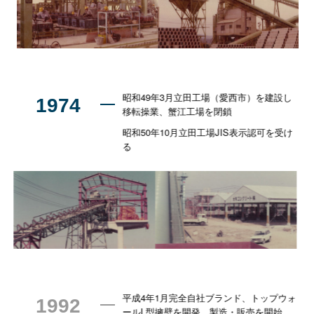
昭和49年3月立田工場（愛西市）を建設し
1974
移転操業、
蟹江工場を閉鎖
昭和50年10月立田工場JIS表示認可を受け
る
平成4年1月完全自社ブランド、トップウォ
1992
ールL型擁壁を開発。製造・販売を開始